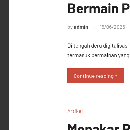
Bermain P
by
admin
15/06/2026
Di tengah deru digitalisa
termasuk permainan yang m
Continue reading
Artikel
Menakar R