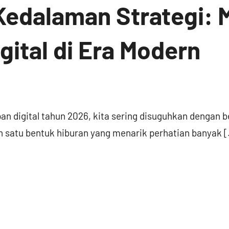
Kedalaman Strategi: 
gital di Era Modern
n digital tahun 2026, kita sering disuguhkan dengan be
h satu bentuk hiburan yang menarik perhatian banyak 