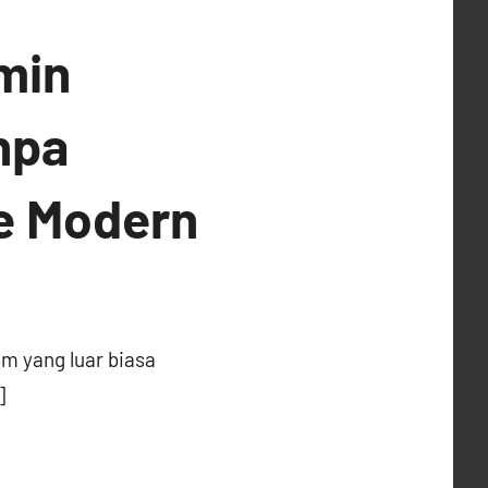
min
npa
ne Modern
em yang luar biasa
]