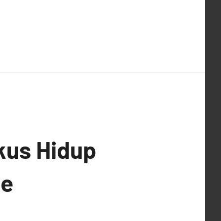
kus Hidup
ne