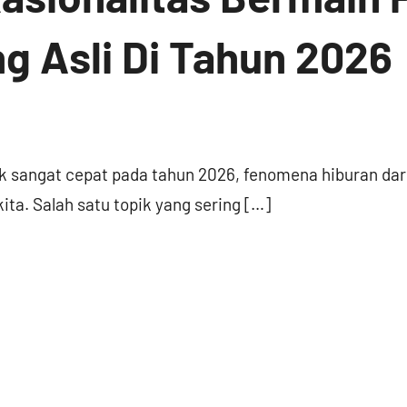
g Asli Di Tahun 2026
rak sangat cepat pada tahun 2026, fenomena hiburan dar
ita. Salah satu topik yang sering […]