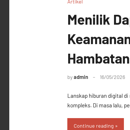
Artikel
Menilik D
Keamanan
Hambatan 
by
admin
16/05/2026
Lanskap hiburan digital d
kompleks. Di masa lalu, 
Continue reading