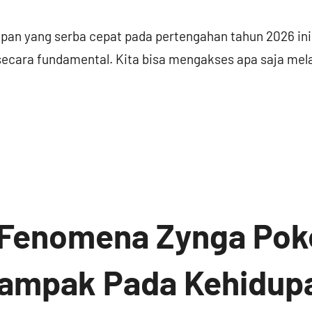
pan yang serba cepat pada pertengahan tahun 2026 ini,
ecara fundamental. Kita bisa mengakses apa saja mela
 Fenomena Zynga Pok
Dampak Pada Kehidupa