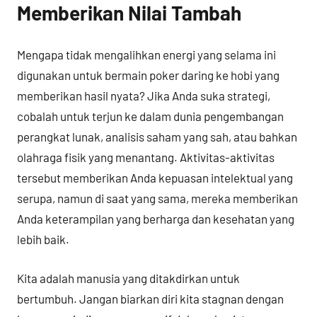
Memberikan Nilai Tambah
Mengapa tidak mengalihkan energi yang selama ini
digunakan untuk bermain poker daring ke hobi yang
memberikan hasil nyata? Jika Anda suka strategi,
cobalah untuk terjun ke dalam dunia pengembangan
perangkat lunak, analisis saham yang sah, atau bahkan
olahraga fisik yang menantang. Aktivitas-aktivitas
tersebut memberikan Anda kepuasan intelektual yang
serupa, namun di saat yang sama, mereka memberikan
Anda keterampilan yang berharga dan kesehatan yang
lebih baik.
Kita adalah manusia yang ditakdirkan untuk
bertumbuh. Jangan biarkan diri kita stagnan dengan