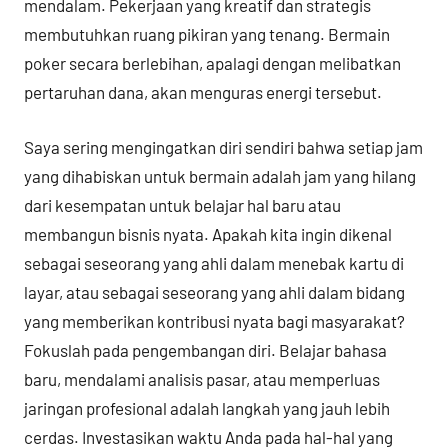
mendalam. Pekerjaan yang kreatif dan strategis
membutuhkan ruang pikiran yang tenang. Bermain
poker secara berlebihan, apalagi dengan melibatkan
pertaruhan dana, akan menguras energi tersebut.
Saya sering mengingatkan diri sendiri bahwa setiap jam
yang dihabiskan untuk bermain adalah jam yang hilang
dari kesempatan untuk belajar hal baru atau
membangun bisnis nyata. Apakah kita ingin dikenal
sebagai seseorang yang ahli dalam menebak kartu di
layar, atau sebagai seseorang yang ahli dalam bidang
yang memberikan kontribusi nyata bagi masyarakat?
Fokuslah pada pengembangan diri. Belajar bahasa
baru, mendalami analisis pasar, atau memperluas
jaringan profesional adalah langkah yang jauh lebih
cerdas. Investasikan waktu Anda pada hal-hal yang