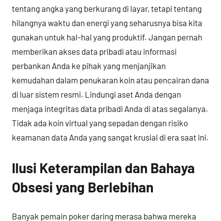
tentang angka yang berkurang di layar, tetapi tentang
hilangnya waktu dan energi yang seharusnya bisa kita
gunakan untuk hal-hal yang produktif. Jangan pernah
memberikan akses data pribadi atau informasi
perbankan Anda ke pihak yang menjanjikan
kemudahan dalam penukaran koin atau pencairan dana
di luar sistem resmi. Lindungi aset Anda dengan
menjaga integritas data pribadi Anda di atas segalanya.
Tidak ada koin virtual yang sepadan dengan risiko
keamanan data Anda yang sangat krusial di era saat ini.
Ilusi Keterampilan dan Bahaya
Obsesi yang Berlebihan
Banyak pemain poker daring merasa bahwa mereka