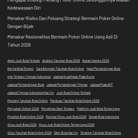
Kedewasaan Diri
Menakar Risiko Dan Peluang Strategi Bermain Poker Online
Dengan Bijak
Menakar Rasionalitas Bermain Poker Online Uang Asli Di
Tahun 2026
Agen Judi Bola Terbaik
Analisis Taruhan Bola 2026
Asean Games 2026
Berita Bola Terkini
Cara Bermain Taruhan Bola Online
Hasil Pertandingan Bola
Info Terbaru Timnas Indonesia
Jadwal Kualifikasi Piala Dunia
Jadwal Pertandingan Bola
Jadwal Pertandingan Timnas
Jadwal Piala AFF
Jadwal Timnas Indonesia Hari Ini
Judi Bola Online Terbaik
Menang Taruhan Bola Online
Panduan Taruhan Bola Online 2026
Perjudian Online 2026
Perolehan Skor Terbaru
Platform Judi Bola Terpercaya
Prediksi Bola Online 2026
Review Situs Judi Bola 2026
Sepak Bola Indonesia
Situs Judi Bola 2026
Situs Judi Bola Online Terpercaya 2026
Situs Taruhan Bola Online 2026
Skor Bola Hari Ini
Strategi Taruhan Bola Online