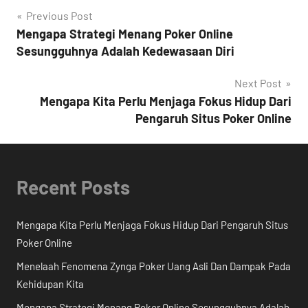
Post
Previous Post
Mengapa Strategi Menang Poker Online
navigation
Sesungguhnya Adalah Kedewasaan Diri
Next Post
Mengapa Kita Perlu Menjaga Fokus Hidup Dari
Pengaruh Situs Poker Online
Recent Posts
Mengapa Kita Perlu Menjaga Fokus Hidup Dari Pengaruh Situs
Poker Online
Menelaah Fenomena Zynga Poker Uang Asli Dan Dampak Pada
Kehidupan Kita
Mengapa Strategi Menang Poker Online Sesungguhnya Adalah