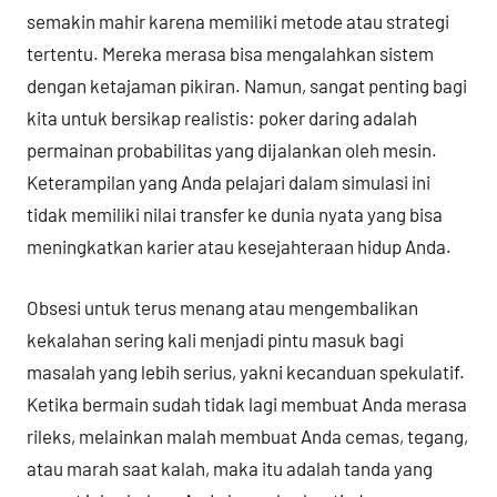
semakin mahir karena memiliki metode atau strategi
tertentu. Mereka merasa bisa mengalahkan sistem
dengan ketajaman pikiran. Namun, sangat penting bagi
kita untuk bersikap realistis: poker daring adalah
permainan probabilitas yang dijalankan oleh mesin.
Keterampilan yang Anda pelajari dalam simulasi ini
tidak memiliki nilai transfer ke dunia nyata yang bisa
meningkatkan karier atau kesejahteraan hidup Anda.
Obsesi untuk terus menang atau mengembalikan
kekalahan sering kali menjadi pintu masuk bagi
masalah yang lebih serius, yakni kecanduan spekulatif.
Ketika bermain sudah tidak lagi membuat Anda merasa
rileks, melainkan malah membuat Anda cemas, tegang,
atau marah saat kalah, maka itu adalah tanda yang