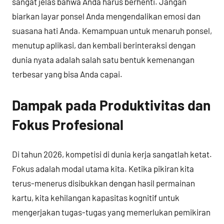
sangat jelas bahwa Anda harus berhenti. Jangan
biarkan layar ponsel Anda mengendalikan emosi dan
suasana hati Anda. Kemampuan untuk menaruh ponsel,
menutup aplikasi, dan kembali berinteraksi dengan
dunia nyata adalah salah satu bentuk kemenangan
terbesar yang bisa Anda capai.
Dampak pada Produktivitas dan
Fokus Profesional
Di tahun 2026, kompetisi di dunia kerja sangatlah ketat.
Fokus adalah modal utama kita. Ketika pikiran kita
terus-menerus disibukkan dengan hasil permainan
kartu, kita kehilangan kapasitas kognitif untuk
mengerjakan tugas-tugas yang memerlukan pemikiran