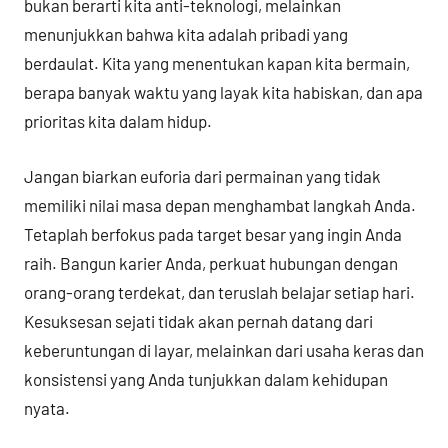
bukan berarti kita anti-teknologi, melainkan
menunjukkan bahwa kita adalah pribadi yang
berdaulat. Kita yang menentukan kapan kita bermain,
berapa banyak waktu yang layak kita habiskan, dan apa
prioritas kita dalam hidup.
Jangan biarkan euforia dari permainan yang tidak
memiliki nilai masa depan menghambat langkah Anda.
Tetaplah berfokus pada target besar yang ingin Anda
raih. Bangun karier Anda, perkuat hubungan dengan
orang-orang terdekat, dan teruslah belajar setiap hari.
Kesuksesan sejati tidak akan pernah datang dari
keberuntungan di layar, melainkan dari usaha keras dan
konsistensi yang Anda tunjukkan dalam kehidupan
nyata.