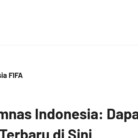
ia FIFA
mnas Indonesia: Dap
Terbaru di Sini