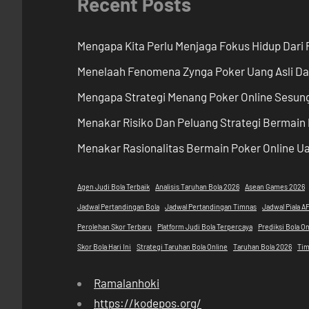
Recent Posts
Mengapa Kita Perlu Menjaga Fokus Hidup Dari 
Menelaah Fenomena Zynga Poker Uang Asli D
Mengapa Strategi Menang Poker Online Sesun
Menakar Risiko Dan Peluang Strategi Bermain 
Menakar Rasionalitas Bermain Poker Online Ua
Agen Judi Bola Terbaik
Analisis Taruhan Bola 2026
Asean Games 2026
Jadwal Pertandingan Bola
Jadwal Pertandingan Timnas
Jadwal Piala A
Perolehan Skor Terbaru
Platform Judi Bola Terpercaya
Prediksi Bola O
Skor Bola Hari Ini
Strategi Taruhan Bola Online
Taruhan Bola 2026
Tim
Ramalanhoki
https://kodepos.org/