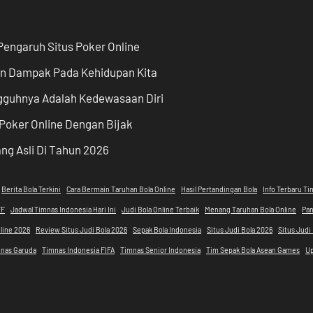
Pengaruh Situs Poker Online
an Dampak Pada Kehidupan Kita
gguhnya Adalah Kedewasaan Diri
Poker Online Dengan Bijak
ng Asli Di Tahun 2026
Berita Bola Terkini
Cara Bermain Taruhan Bola Online
Hasil Pertandingan Bola
Info Terbaru T
FF
Jadwal Timnas Indonesia Hari Ini
Judi Bola Online Terbaik
Menang Taruhan Bola Online
Pan
nline 2026
Review Situs Judi Bola 2026
Sepak Bola Indonesia
Situs Judi Bola 2026
Situs Judi
nas Garuda
Timnas Indonesia FIFA
Timnas Senior Indonesia
Tim Sepak Bola Asean Games
Up