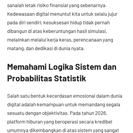
sanalah letak risiko finansial yang sebenarnya.
Kedewasaan digital menuntut kita untuk selalu jujur
pada diri sendiri; kesuksesan hidup tidak pernah
dibangun di atas keberuntungan hasil simulasi,
melainkan melalui kerja keras, perencanaan yang
matang, dan dedikasi di dunia nyata.
Memahami Logika Sistem dan
Probabilitas Statistik
Salah satu bentuk kecerdasan emosional dalam dunia
digital adalah kemampuan untuk memandang segala
sesuatu dengan objektivitas. Pada tahun 2026,
platform hiburan yang beroperasi secara kredibel
umumnya dikembangkan di atas sistem yang sangat