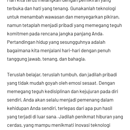
terbuka dan hati yang tenang. Gunakanlah teknologi
untuk menambah wawasan dan menyegarkan pikiran,
namun tetaplah menjadi pribadi yang memegang teguh
komitmen pada rencana jangka panjang Anda.
Pertandingan hidup yang sesungguhnya adalah
bagaimana kita menjalani hari-hari dengan penuh
tanggung jawab, tenang, dan bahagia.
Teruslah belajar, teruslah tumbuh, dan jadilah pribadi
yang tidak mudah goyah oleh emosi sesaat. Dengan
memegang teguh kedisiplinan dan kejujuran pada diri
sendiri, Anda akan selalu menjadi pemenang dalam
kehidupan Anda sendiri, terlepas dari apa pun hasil
yang terjadi di luar sana. Jadilah penikmat hiburan yang
cerdas, yang mampu menikmati inovasi teknologi