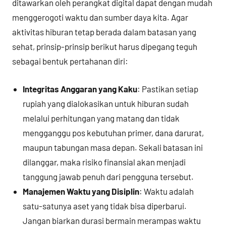
ditawarkan oleh perangkat digital dapat dengan mudah
menggerogoti waktu dan sumber daya kita. Agar
aktivitas hiburan tetap berada dalam batasan yang
sehat, prinsip-prinsip berikut harus dipegang teguh
sebagai bentuk pertahanan diri:
Integritas Anggaran yang Kaku
: Pastikan setiap
rupiah yang dialokasikan untuk hiburan sudah
melalui perhitungan yang matang dan tidak
mengganggu pos kebutuhan primer, dana darurat,
maupun tabungan masa depan. Sekali batasan ini
dilanggar, maka risiko finansial akan menjadi
tanggung jawab penuh dari pengguna tersebut.
Manajemen Waktu yang Disiplin
: Waktu adalah
satu-satunya aset yang tidak bisa diperbarui.
Jangan biarkan durasi bermain merampas waktu