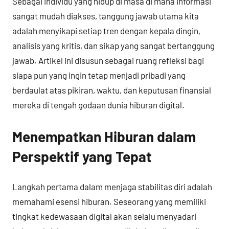
Sebagai individu yang hidup di masa di mana informasi
sangat mudah diakses, tanggung jawab utama kita
adalah menyikapi setiap tren dengan kepala dingin,
analisis yang kritis, dan sikap yang sangat bertanggung
jawab. Artikel ini disusun sebagai ruang refleksi bagi
siapa pun yang ingin tetap menjadi pribadi yang
berdaulat atas pikiran, waktu, dan keputusan finansial
mereka di tengah godaan dunia hiburan digital.
Menempatkan Hiburan dalam
Perspektif yang Tepat
Langkah pertama dalam menjaga stabilitas diri adalah
memahami esensi hiburan. Seseorang yang memiliki
tingkat kedewasaan digital akan selalu menyadari