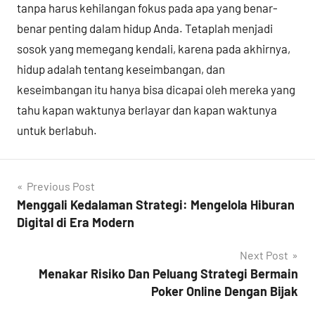
tanpa harus kehilangan fokus pada apa yang benar-
benar penting dalam hidup Anda. Tetaplah menjadi
sosok yang memegang kendali, karena pada akhirnya,
hidup adalah tentang keseimbangan, dan
keseimbangan itu hanya bisa dicapai oleh mereka yang
tahu kapan waktunya berlayar dan kapan waktunya
untuk berlabuh.
Post
Previous Post
Menggali Kedalaman Strategi: Mengelola Hiburan
navigation
Digital di Era Modern
Next Post
Menakar Risiko Dan Peluang Strategi Bermain
Poker Online Dengan Bijak