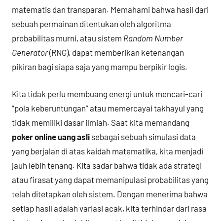
matematis dan transparan. Memahami bahwa hasil dari
sebuah permainan ditentukan oleh algoritma
probabilitas murni, atau sistem
Random Number
Generator
(RNG), dapat memberikan ketenangan
pikiran bagi siapa saja yang mampu berpikir logis.
Kita tidak perlu membuang energi untuk mencari-cari
“pola keberuntungan” atau memercayai takhayul yang
tidak memiliki dasar ilmiah. Saat kita memandang
poker online uang asli
sebagai sebuah simulasi data
yang berjalan di atas kaidah matematika, kita menjadi
jauh lebih tenang. Kita sadar bahwa tidak ada strategi
atau firasat yang dapat memanipulasi probabilitas yang
telah ditetapkan oleh sistem. Dengan menerima bahwa
setiap hasil adalah variasi acak, kita terhindar dari rasa