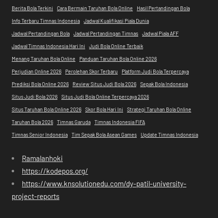
Berita Bola Terkini
Cara Bermain Taruhan Bola Online
Hasil Pertandingan Bola
Info Terbaru Timnas Indonesia
Jadwal Kualifikasi Piala Dunia
Jadwal Pertandingan Bola
Jadwal Pertandingan Timnas
Jadwal Piala AFF
Jadwal Timnas Indonesia Hari Ini
Judi Bola Online Terbaik
Menang Taruhan Bola Online
Panduan Taruhan Bola Online 2026
Perjudian Online 2026
Perolehan Skor Terbaru
Platform Judi Bola Terpercaya
Prediksi Bola Online 2026
Review Situs Judi Bola 2026
Sepak Bola Indonesia
Situs Judi Bola 2026
Situs Judi Bola Online Terpercaya 2026
Situs Taruhan Bola Online 2026
Skor Bola Hari Ini
Strategi Taruhan Bola Online
Taruhan Bola 2026
Timnas Garuda
Timnas Indonesia FIFA
Timnas Senior Indonesia
Tim Sepak Bola Asean Games
Update Timnas Indonesia
Ramalanhoki
https://kodepos.org/
https://www.knsolutionedu.com/dy-patil-university-
project-reports