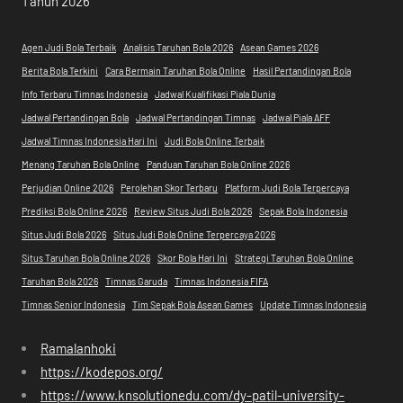
Tahun 2026
Agen Judi Bola Terbaik
Analisis Taruhan Bola 2026
Asean Games 2026
Berita Bola Terkini
Cara Bermain Taruhan Bola Online
Hasil Pertandingan Bola
Info Terbaru Timnas Indonesia
Jadwal Kualifikasi Piala Dunia
Jadwal Pertandingan Bola
Jadwal Pertandingan Timnas
Jadwal Piala AFF
Jadwal Timnas Indonesia Hari Ini
Judi Bola Online Terbaik
Menang Taruhan Bola Online
Panduan Taruhan Bola Online 2026
Perjudian Online 2026
Perolehan Skor Terbaru
Platform Judi Bola Terpercaya
Prediksi Bola Online 2026
Review Situs Judi Bola 2026
Sepak Bola Indonesia
Situs Judi Bola 2026
Situs Judi Bola Online Terpercaya 2026
Situs Taruhan Bola Online 2026
Skor Bola Hari Ini
Strategi Taruhan Bola Online
Taruhan Bola 2026
Timnas Garuda
Timnas Indonesia FIFA
Timnas Senior Indonesia
Tim Sepak Bola Asean Games
Update Timnas Indonesia
Ramalanhoki
https://kodepos.org/
https://www.knsolutionedu.com/dy-patil-university-