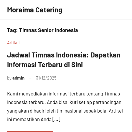
Skip
Moraima Catering
to
content
Tag:
Timnas Senior Indonesia
Artikel
Jadwal Timnas Indonesia: Dapatkan
Informasi Terbaru di Sini
by
admin
31/12/2025
Kami menyediakan informasi terbaru tentang Timnas
Indonesia terbaru. Anda bisa ikuti setiap pertandingan
yang akan dihadiri oleh tim nasional sepak bola. Artikel
ini memastikan Anda […]