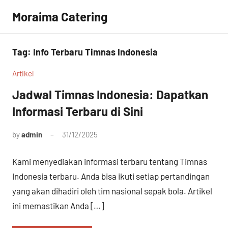
Skip
Moraima Catering
to
content
Tag:
Info Terbaru Timnas Indonesia
Artikel
Jadwal Timnas Indonesia: Dapatkan
Informasi Terbaru di Sini
by
admin
31/12/2025
Kami menyediakan informasi terbaru tentang Timnas
Indonesia terbaru. Anda bisa ikuti setiap pertandingan
yang akan dihadiri oleh tim nasional sepak bola. Artikel
ini memastikan Anda […]