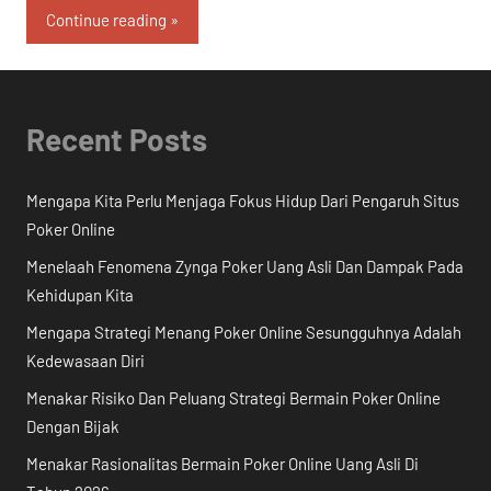
Continue reading
Recent Posts
Mengapa Kita Perlu Menjaga Fokus Hidup Dari Pengaruh Situs
Poker Online
Menelaah Fenomena Zynga Poker Uang Asli Dan Dampak Pada
Kehidupan Kita
Mengapa Strategi Menang Poker Online Sesungguhnya Adalah
Kedewasaan Diri
Menakar Risiko Dan Peluang Strategi Bermain Poker Online
Dengan Bijak
Menakar Rasionalitas Bermain Poker Online Uang Asli Di