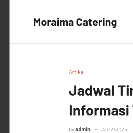
Skip
to
Moraima Catering
content
Artikel
Jadwal Ti
Informasi 
by
admin
31/12/2025