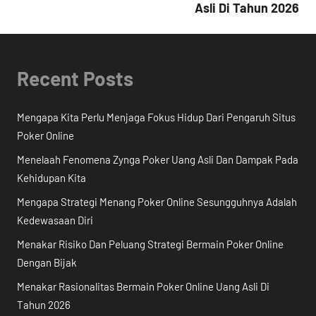
Asli Di Tahun 2026
Recent Posts
Mengapa Kita Perlu Menjaga Fokus Hidup Dari Pengaruh Situs
Poker Online
Menelaah Fenomena Zynga Poker Uang Asli Dan Dampak Pada
Kehidupan Kita
Mengapa Strategi Menang Poker Online Sesungguhnya Adalah
Kedewasaan Diri
Menakar Risiko Dan Peluang Strategi Bermain Poker Online
Dengan Bijak
Menakar Rasionalitas Bermain Poker Online Uang Asli Di
Tahun 2026