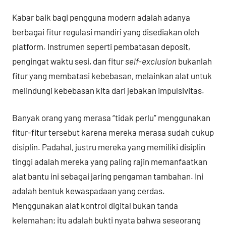
Kabar baik bagi pengguna modern adalah adanya
berbagai fitur regulasi mandiri yang disediakan oleh
platform. Instrumen seperti pembatasan deposit,
pengingat waktu sesi, dan fitur
self-exclusion
bukanlah
fitur yang membatasi kebebasan, melainkan alat untuk
melindungi kebebasan kita dari jebakan impulsivitas.
Banyak orang yang merasa “tidak perlu” menggunakan
fitur-fitur tersebut karena mereka merasa sudah cukup
disiplin. Padahal, justru mereka yang memiliki disiplin
tinggi adalah mereka yang paling rajin memanfaatkan
alat bantu ini sebagai jaring pengaman tambahan. Ini
adalah bentuk kewaspadaan yang cerdas.
Menggunakan alat kontrol digital bukan tanda
kelemahan; itu adalah bukti nyata bahwa seseorang