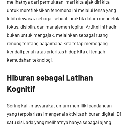
melihatnya dari permukaan, mari kita ajak diri kita
untuk merefleksikan fenomena ini melalui lensa yang
lebih dewasa: sebagai sebuah praktik dalam mengelola
fokus, disiplin, dan manajemen logika. Artikel ini hadir
bukan untuk mengajak, melainkan sebagai ruang
renung tentang bagaimana kita tetap memegang
kendali penuh atas prioritas hidup kita di tengah
kemudahan teknologi.
Hiburan sebagai Latihan
Kognitif
Sering kali, masyarakat umum memiliki pandangan
yang terpolarisasi mengenai aktivitas hiburan digital. Di
satu sisi, ada yang melihatnya hanya sebagai ajang